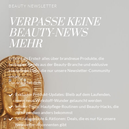
BEAUTY NEWSLETTER
VERPASSE KEINE
BEAUTY-NEWS
MEHR
Erfahre als Erste/r alles über brandneue Produkte, die
heißesten Trends aus der Beauty-Branche und exklusive
Hautpflege-Tipps, die nur unsere Newsletter-Community
erhält.
Das erwartet dich:
Exklusive Produkt-Updates: Bleib auf dem Laufenden,
wenn neue Wirkstoff-Wunder gelauncht werden
Insider-Tipps: Hautpflege-Routinen und Beauty-Hacks, die
du nirgendwo anders bekommst
Spezialangebote & Aktionen: Deals, die es nur für unsere
Newsletter-Abonnenten gibt