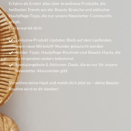
Erfahre als Erste/r alles über brandneue Produkte, die
heißesten Trends aus der Beauty-Branche und exklusive
Hautpflege-Tipps, die nur unsere Newsletter-Community
erhält.
Das erwartet dich:
Exklusive Produkt-Updates: Bleib auf dem Laufenden,
wenn neue Wirkstoff-Wunder gelauncht werden
Insider-Tipps: Hautpflege-Routinen und Beauty-Hacks, die
du nirgendwo anders bekommst
Spezialangebote & Aktionen: Deals, die es nur für unsere
Newsletter-Abonnenten gibt
Verwöhne deine Haut und melde dich jetzt an – deine Beauty-
Routine wird es dir danken!