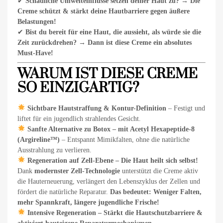
✔
Schädliche Umwelteinflüsse setzen deiner Haut zu?
→
Die
Creme schützt & stärkt deine Hautbarriere gegen äußere
Belastungen!
✔
Bist du bereit für eine Haut, die aussieht, als würde sie die
Zeit zurückdrehen?
→
Dann ist diese Creme ein absolutes
Must-Have!
WARUM IST DIESE CREME
SO EINZIGARTIG?
Sichtbare Hautstraffung & Kontur-Definition
– Festigt und
liftet für ein jugendlich strahlendes Gesicht.
Sanfte Alternative zu Botox – mit Acetyl Hexapeptide-8
(Argireline™)
– Entspannt Mimikfalten, ohne die natürliche
Ausstrahlung zu verlieren.
Regeneration auf Zell-Ebene – Die Haut heilt sich selbst!
Dank
modernster Zell-Technologie
unterstützt die Creme aktiv
die Hauterneuerung, verlängert den Lebenszyklus der Zellen und
fördert die natürliche Reparatur.
Das bedeutet: Weniger Falten,
mehr Spannkraft, längere jugendliche Frische!
Intensive Regeneration – Stärkt die Hautschutzbarriere &