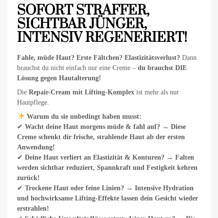
SOFORT STRAFFER,
SICHTBAR JÜNGER,
INTENSIV REGENERIERT!
Fahle, müde Haut? Erste Fältchen? Elastizitätsverlust?
Dann
brauchst du nicht einfach nur eine Creme –
du brauchst DIE
Lösung gegen Hautalterung!
Die
Repair-Cream mit Lifting-Komplex
ist mehr als nur
Hautpflege.
Warum du sie unbedingt haben musst:
✔
Wacht deine Haut morgens müde & fahl auf?
→
Diese
Creme schenkt dir frische, strahlende Haut ab der ersten
Anwendung!
✔
Deine Haut verliert an Elastizität & Konturen?
→
Falten
werden sichtbar reduziert, Spannkraft und Festigkeit kehren
zurück!
✔
Trockene Haut oder feine Linien?
→
Intensive Hydration
und hochwirksame Lifting-Effekte lassen dein Gesicht wieder
erstrahlen!