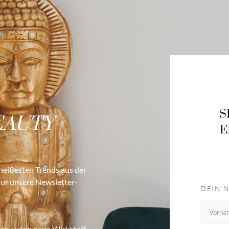
S
EAUTY-
E
 heißesten Trends aus der
nur unsere Newsletter-
DEIN 
en, wenn neue Wirkstoff-