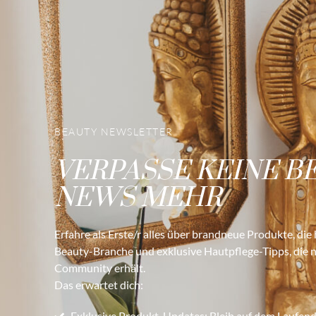
BEAUTY NEWSLETTER
VERPASSE KEINE B
NEWS MEHR
Erfahre als Erste/r alles über brandneue Produkte, die
Beauty-Branche und exklusive Hautpflege-Tipps, die 
Community erhält.
Das erwartet dich:
Exklusive Produkt-Updates: Bleib auf dem Laufend