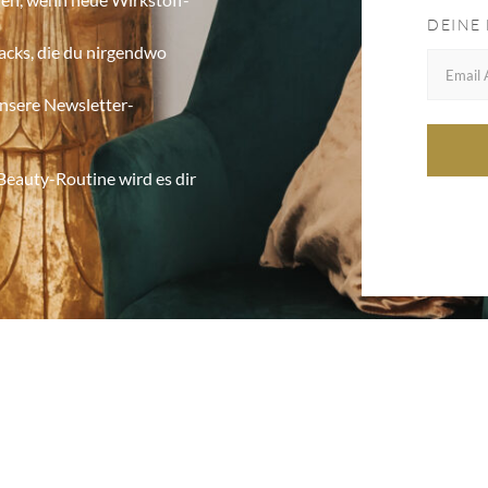
DEINE
acks, die du nirgendwo
unsere Newsletter-
Beauty-Routine wird es dir