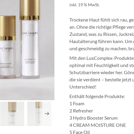
inkl. 19 % MwSt.
Trockene Haut fühlt sich rau, g
an. Ohne die richtige Pflege ver
Zustand, was zu Rissen, Juckrei
Hautalterung führen kann. Um 
und geschmeidig zu machen, bra
Mit den LuxComplex-Produkten
optimal mit Feuchtigkeit und ste
Schutzbarriere wieder her. Gönn
die sie verdient – bestelle jetzt
Unterschied!
Enthält folgende Produkte:
1 Foam
2 Refresher
3 Hydro Booster Serum
4 CREAM MOISTURE ONE
5 Face Oil