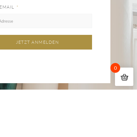
 EMAIL
JETZT ANMELDEN
0