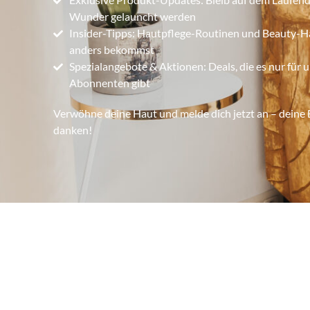
Wunder gelauncht werden
Insider-Tipps: Hautpflege-Routinen und Beauty-H
anders bekommst
Spezialangebote & Aktionen: Deals, die es nur für 
Abonnenten gibt
Verwöhne deine Haut und melde dich jetzt an – deine 
danken!